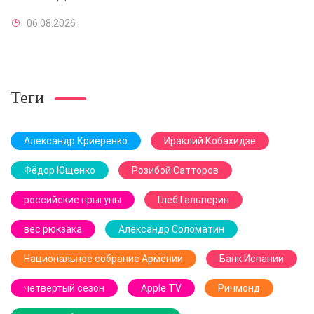
06.08.2026
Теги
Александр Криеренко
Ираклий Кобахидзе
Фёдор Ющенко
Розибой Сатторов
российские прыгуны
Глеб Гальперин
вес рюкзака
Александр Соломатин
Национальное собрание Армении
Банк Испании
четвертый сезон
Apple TV
Ричмонд