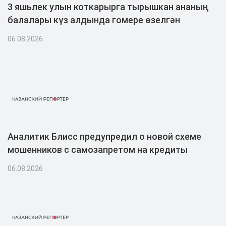
3 яшьлек улын коткарырга тырышкан ананың
балалары күз алдында гомере өзелгән
06.08.2026
Аналитик Блисс предупредил о новой схеме
мошенников с самозапретом на кредиты
06.08.2026