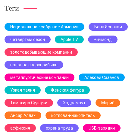
Теги
Национальное собрание Армении
Банк Испании
четвертый сезон
Apple TV
Ричмонд
золотодобывающие компании
налог на сверхприбыль
металлургические компании
Алексей Сазанов
Узкая талия
Женская фигура
Томохиро Судзуки
Хадрамаут
Мариб
Ансар Аллах
котлован-накопитель
асфиксия
охрана труда
USB-зарядки