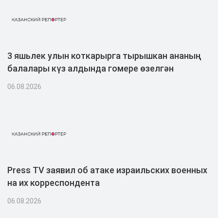
3 яшьлек улын коткарырга тырышкан ананың
балалары күз алдында гомере өзелгән
06.08.2026
Press TV заявил об атаке израильских военных
на их корреспондента
06.08.2026