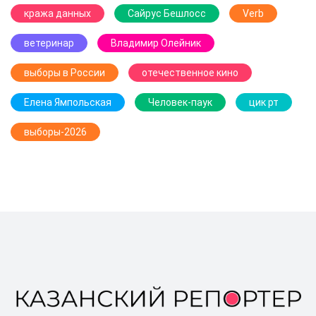
кража данных
Сайрус Бешлосс
Verb
ветеринар
Владимир Олейник
выборы в России
отечественное кино
Елена Ямпольская
Человек-паук
цик рт
выборы-2026