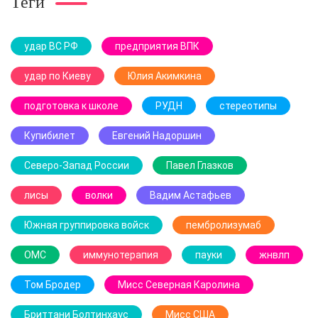
Теги
удар ВС РФ
предприятия ВПК
удар по Киеву
Юлия Акимкина
подготовка к школе
РУДН
стереотипы
Купибилет
Евгений Надоршин
Северо-Запад России
Павел Глазков
лисы
волки
Вадим Астафьев
Южная группировка войск
пембролизумаб
ОМС
иммунотерапия
пауки
жнвлп
Том Бродер
Мисс Северная Каролина
Бриттани Болтинхаус
Мисс США