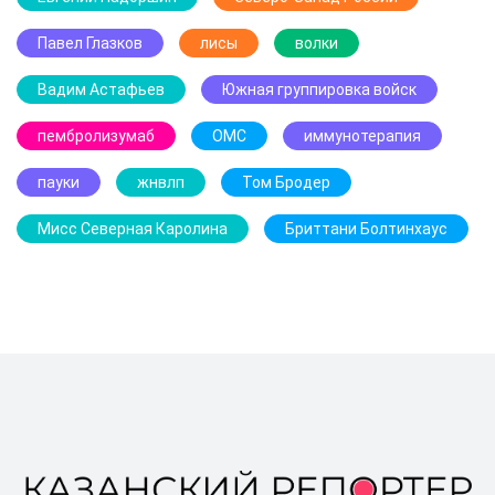
Павел Глазков
лисы
волки
Вадим Астафьев
Южная группировка войск
пембролизумаб
ОМС
иммунотерапия
пауки
жнвлп
Том Бродер
Мисс Северная Каролина
Бриттани Болтинхаус