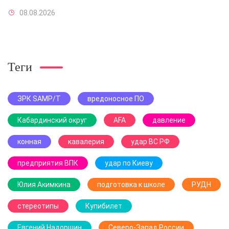
08.08.2026
Теги
ЗРК SAMP/T
вредоносное ПО
Кабардинский округ
AFA
давление
конная
кавалерия
удар ВС РФ
предприятия ВПК
удар по Киеву
Юлия Акимкина
подготовка к школе
РУДН
стереотипы
Купибилет
Евгений Надоршин
Северо-Запад России