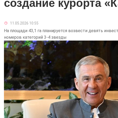
создание курорта «
11.05.2026 10:55
На площади 43,1 га планируется возвести девять инве
номеров категорий 3-4 звезды