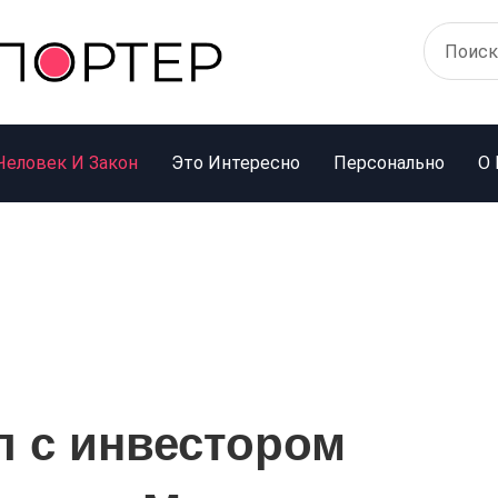
Человек И Закон
Это Интересно
Персонально
О 
 с инвестором