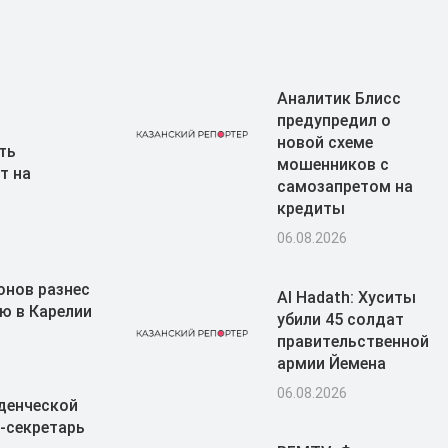
Аналитик Блисс
предупредил о
новой схеме
ть
мошенников с
т на
самозапретом на
кредиты
06.08.2026
онов разнес
Al Hadath: Хуситы
ю в Карелии
убили 45 солдат
правительственной
армии Йемена
06.08.2026
денческой
-секретарь