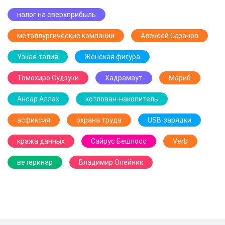
налог на сверхприбыль
металлургические компании
Алексей Сазанов
Узкая талия
Женская фигура
Томохиро Судзуки
Хадрамаут
Мариб
Ансар Аллах
котлован-накопитель
асфиксия
охрана труда
USB-зарядки
кража данных
Сайрус Бешлосс
Verb
ветеринар
Владимир Олейник