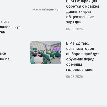
BFMTV: Франция
борется с кражей
данных через
общественные
рырга
зарядки
лалары күз
06.08.2026
гән
В РТ 22 тыс.
организаторов
аке
выборов пройдут
на их
обучение перед
осенним
голосованием
06.08.2026