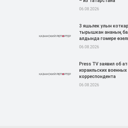
– из Татарстана
06.08.2026
3 яшьлек улын котка
тырышкан ананың ба
алдында гомере өзел
06.08.2026
Press TV заявил об ат
израильских военных 
корреспондента
06.08.2026