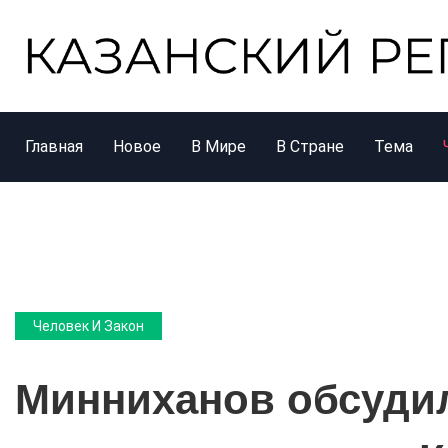
Главная
Новое
В Мире
В Стране
Тема
Человек И Закон
Минниханов обсудил