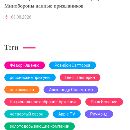
Минобороны данные призывников
06.08.2026
Теги
Фёдор Ющенко
Розибой Сатторов
российские прыгуны
Глеб Гальперин
вес рюкзака
Александр Соломатин
Национальное собрание Армении
Банк Испании
четвертый сезон
Apple TV
Ричмонд
золотодобывающие компании