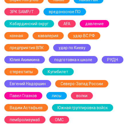
ЗРК SAMP/T
вредоносное ПО
Кабардинский округ
AFA
давление
конная
кавалерия
удар ВС РФ
предприятия ВПК
удар по Киеву
Юлия Акимкина
подготовка к школе
РУДН
стереотипы
Купибилет
Евгений Надоршин
Северо-Запад России
Павел Глазков
лисы
волки
Вадим Астафьев
Южная группировка войск
пембролизумаб
ОМС