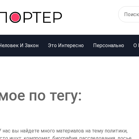
Человек И Закон
Это Интересно
Персонально
О 
ое по тегу:
 нас вы найдете много материалов на тему политики,
асто ищут: компромат, биография, расследования, досье,