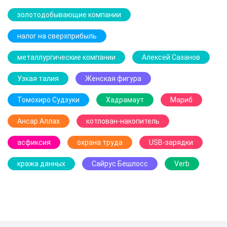
золотодобывающие компании
налог на сверхприбыль
металлургические компании
Алексей Сазанов
Узкая талия
Женская фигура
Томохиро Судзуки
Хадрамаут
Мариб
Ансар Аллах
котлован-накопитель
асфиксия
охрана труда
USB-зарядки
кража данных
Сайрус Бешлосс
Verb