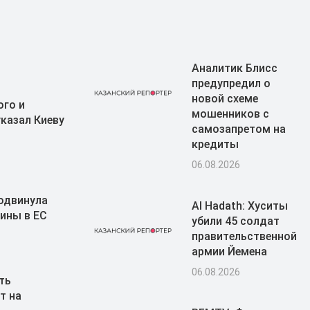
Аналитик Блисс
предупредил о
новой схеме
ого и
мошенников с
казал Киеву
самозапретом на
кредиты
06.08.2026
тодвинула
Al Hadath: Хуситы
ины в ЕС
убили 45 солдат
правительственной
армии Йемена
06.08.2026
ть
т на