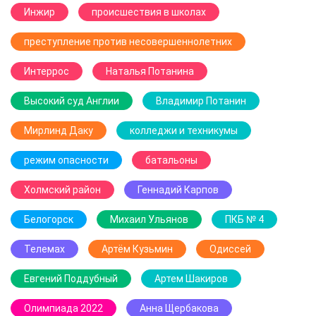
Инжир
происшествия в школах
преступление против несовершеннолетних
Интеррос
Наталья Потанина
Высокий суд Англии
Владимир Потанин
Мирлинд Даку
колледжи и техникумы
режим опасности
батальоны
Холмский район
Геннадий Карпов
Белогорск
Михаил Ульянов
ПКБ № 4
Телемах
Артём Кузьмин
Одиссей
Евгений Поддубный
Артем Шакиров
Олимпиада 2022
Анна Щербакова