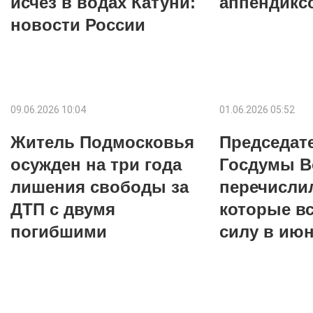
исчез в водах Катуни:
аппендикс
новости России
09.06.2026 10:04
01.06.2026 05:52
Житель Подмосковья
Председат
осужден на три года
Госдумы В
лишения свободы за
перечисли
ДТП с двумя
которые в
погибшими
силу в ию