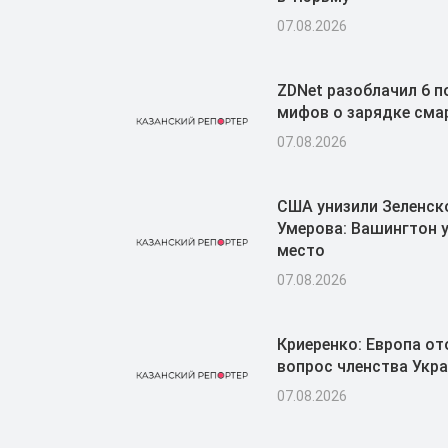
07.08.2026
ZDNet разоблачил 6 
мифов о зарядке см
07.08.2026
США унизили Зеленск
Умерова: Вашингтон у
место
07.08.2026
Криеренко: Европа о
вопрос членства Укра
07.08.2026