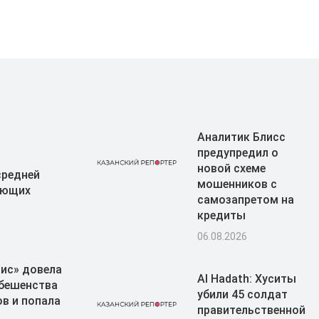
Аналитик Блисс
предупредил о
новой схеме
средней
мошенников с
ающих
самозапретом на
кредиты
06.08.2026
Пис» довела
Al Hadath: Хуситы
 бешенства
убили 45 солдат
в и попала
правительственной