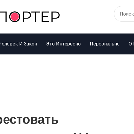
Человек И Закон
Это Интересно
Персонально
О 
рестовать