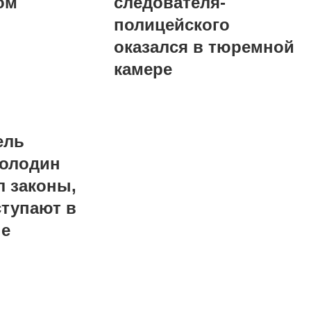
ом
следователя-
полицейского
оказался в тюремной
камере
ель
олодин
л законы,
ступают в
не