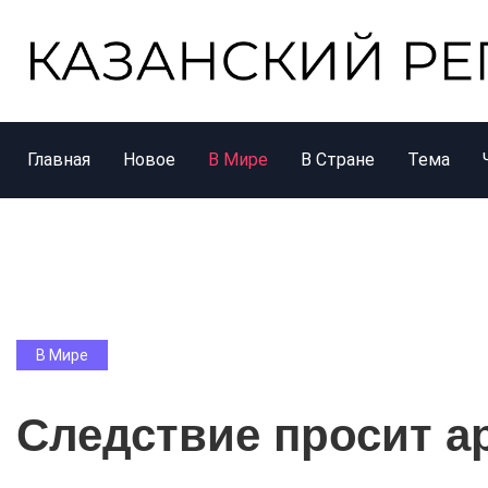
Главная
Новое
В Мире
В Стране
Тема
В Мире
Следствие просит а