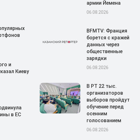
армии Йемена
06.08.2026
популярных
BFMTV: Франция
артфонов
борется с кражей
данных через
общественные
зарядки
ого и
06.08.2026
казал Киеву
В РТ 22 тыс.
организаторов
выборов пройдут
обучение перед
тодвинула
осенним
ины в ЕС
голосованием
06.08.2026