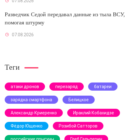
07.08.2026
Разведчик Седой передавал данные из тыла ВСУ,
помогая штурму
07.08.2026
Теги
атаки дронов
перезаряд
батареи
зарядка смартфона
Белицкое
Александр Криеренко
Ираклий Кобахидзе
Фёдор Ющенко
Розибой Сатторов
российские прыгуны
Глеб Гальперин