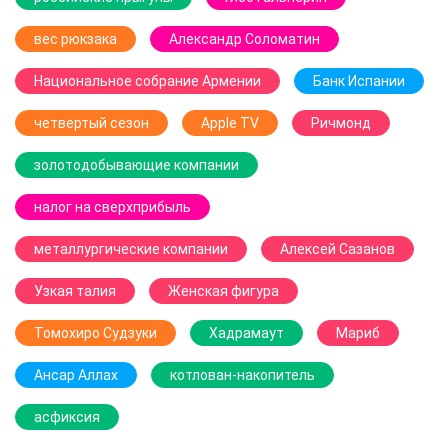
вес рюкзака
Александр Соломатин
Национальное собрание Армении
Банк Испании
четвертый сезон
Apple TV
Ричмонд
золотодобывающие компании
налог на сверхприбыль
металлургические компании
Алексей Сазанов
Узкая талия
Женская фигура
Томохиро Судзуки
Хадрамаут
Мариб
Ансар Аллах
котлован-накопитель
асфиксия