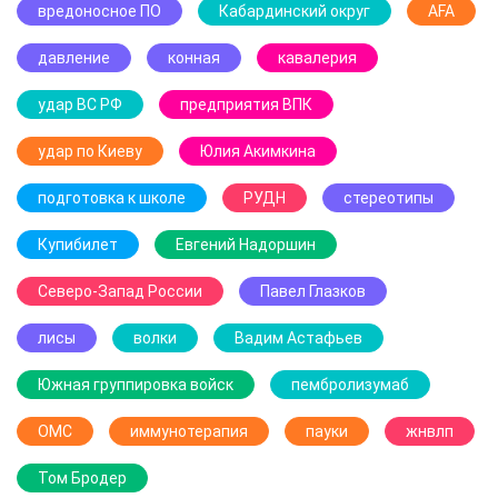
вредоносное ПО
Кабардинский округ
AFA
давление
конная
кавалерия
удар ВС РФ
предприятия ВПК
удар по Киеву
Юлия Акимкина
подготовка к школе
РУДН
стереотипы
Купибилет
Евгений Надоршин
Северо-Запад России
Павел Глазков
лисы
волки
Вадим Астафьев
Южная группировка войск
пембролизумаб
ОМС
иммунотерапия
пауки
жнвлп
Том Бродер