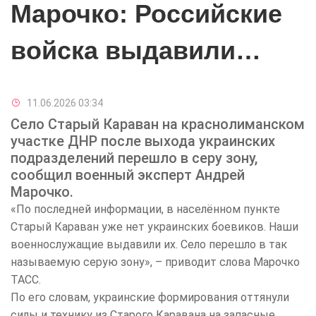
Марочко: Российские
войска выдавили
украинских боевиков
11.06.2026 03:34
из Старого Каравана
Село Старый Караван на краснолиманском
участке ДНР после выхода украинских
подразделений перешло в серу зону,
сообщил военный эксперт Андрей
Марочко.
«По последней информации, в населённом пункте
Старый Караван уже нет украинских боевиков. Наши
военнослужащие выдавили их. Село перешло в так
называемую серую зону», – приводит слова Марочко
ТАСС.
По его словам, украинские формирования оттянули
силы и технику из Старого Каравана на запасные