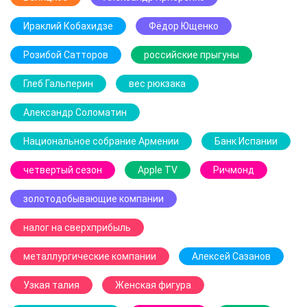
Ираклий Кобахидзе
Фёдор Ющенко
Розибой Сатторов
российские прыгуны
Глеб Гальперин
вес рюкзака
Александр Соломатин
Национальное собрание Армении
Банк Испании
четвертый сезон
Apple TV
Ричмонд
золотодобывающие компании
налог на сверхприбыль
металлургические компании
Алексей Сазанов
Узкая талия
Женская фигура