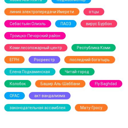
линия электропередачи Имерети
отцы
Себастьян Олиэль
ПАОЗ
вирус Бурбон
Троицко-Печорский район
Коми лесопожарный центр
Республика Коми
ЕГРН
Росреестр
последний богатырь
Елена Подкаминская
Читай-город
Колобок
Башир Аль-Шаббани
Fly Baghdad
OFAC
акт вандализма
законодательная ассамблея
Мату-Гросу