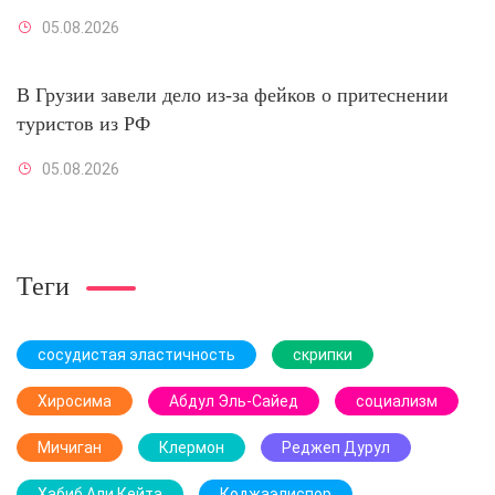
05.08.2026
В Грузии завели дело из-за фейков о притеснении
туристов из РФ
05.08.2026
Теги
сосудистая эластичность
скрипки
Хиросима
Абдул Эль-Сайед
социализм
Мичиган
Клермон
Реджеп Дурул
Хабиб Али Кейта
Коджаэлиспор