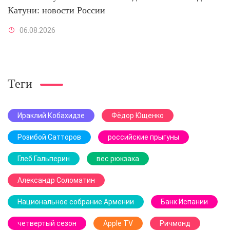
Катуни: новости России
06.08.2026
Теги
Ираклий Кобахидзе
Фёдор Ющенко
Розибой Сатторов
российские прыгуны
Глеб Гальперин
вес рюкзака
Александр Соломатин
Национальное собрание Армении
Банк Испании
четвертый сезон
Apple TV
Ричмонд