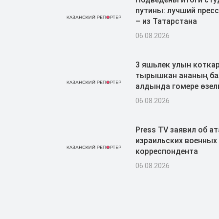
путины: лучший пресс
– из Татарстана
06.08.2026
3 яшьлек улын котка
тырышкан ананың ба
алдында гомере өзел
06.08.2026
Press TV заявил об ат
израильских военных 
корреспондента
06.08.2026