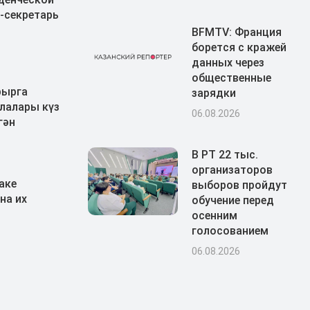
-секретарь
BFMTV: Франция
борется с кражей
данных через
общественные
рырга
зарядки
лалары күз
06.08.2026
гән
В РТ 22 тыс.
организаторов
аке
выборов пройдут
на их
обучение перед
осенним
голосованием
06.08.2026