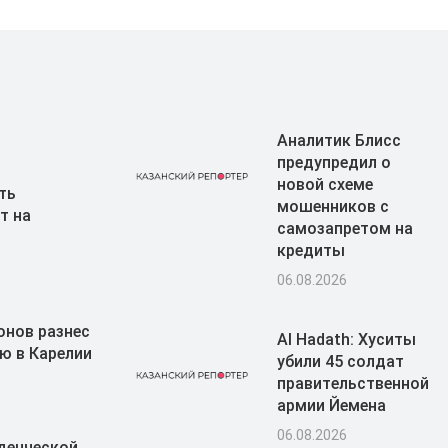
Аналитик Блисс
предупредил о
новой схеме
ть
мошенников с
т на
самозапретом на
кредиты
06.08.2026
онов разнес
Al Hadath: Хуситы
ю в Карелии
убили 45 солдат
правительственной
армии Йемена
06.08.2026
денческой