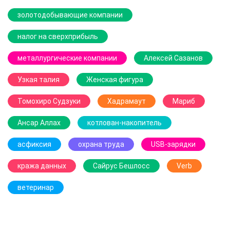
золотодобывающие компании
налог на сверхприбыль
металлургические компании
Алексей Сазанов
Узкая талия
Женская фигура
Томохиро Судзуки
Хадрамаут
Мариб
Ансар Аллах
котлован-накопитель
асфиксия
охрана труда
USB-зарядки
кража данных
Сайрус Бешлосс
Verb
ветеринар