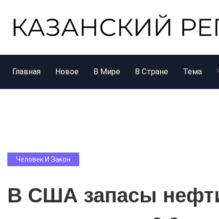
Главная
Новое
В Мире
В Стране
Тема
Человек И Закон
В США запасы нефт