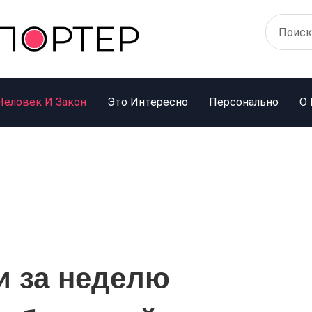
Человек И Закон
Это Интересно
Персонально
О 
и за неделю