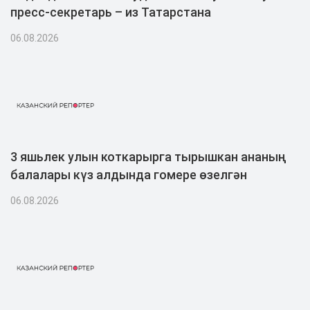
пресс-секретарь – из Татарстана
06.08.2026
3 яшьлек улын коткарырга тырышкан ананың
балалары күз алдында гомере өзелгән
06.08.2026