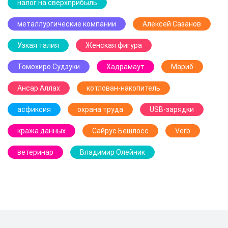
налог на сверхприбыль
металлургические компании
Алексей Сазанов
Узкая талия
Женская фигура
Томохиро Судзуки
Хадрамаут
Мариб
Ансар Аллах
котлован-накопитель
асфиксия
охрана труда
USB-зарядки
кража данных
Сайрус Бешлосс
Verb
ветеринар
Владимир Олейник