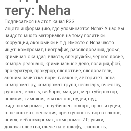
тегу: Neha
Подписаться на этот канал RSS
Ищете информацию, где упоминается Neha? У нас вы
найдете много материалов на тему политики,
коррупции, экономики и т.д. Вместе с Neha часто
ищут: компромат, биография, расследования, досье,
криминал, скандал, власть, спецлужбы, черное досье,
компра, резонанс, криминальное дело, полиция, фсб,
прокуратура, прокурор, следствие, следователь,
аноним, зачистка, воры в законе, авторитет, зона,
компромат ру, компромат групп, незыгарь, вчк-огпу,
руспрес, власть, выборы, мандат, мер, губернатор,
полиция, таможня, взятка, опг, судья, суд,
видеокомпромат, шоу-бизнес, эскорт, проституция,
шок-контент, сенсация, преступность, вор в законе,
поиск, веб компромат, компромат 2.0, улики,
доказательства, скелеты в шкафу, гласность,