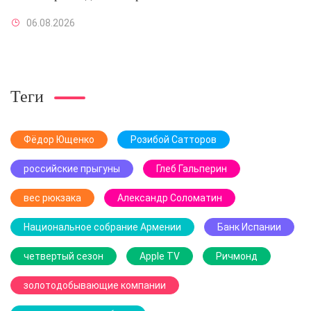
06.08.2026
Теги
Фёдор Ющенко
Розибой Сатторов
российские прыгуны
Глеб Гальперин
вес рюкзака
Александр Соломатин
Национальное собрание Армении
Банк Испании
четвертый сезон
Apple TV
Ричмонд
золотодобывающие компании