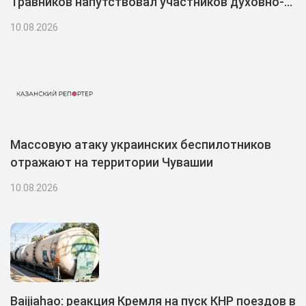
Травников напутствовал участников духовно-
просветительской акции «Корабль-церковь
10.08.2026
«Святой апостол Андрей Первозванный»»
Массовую атаку украинских беспилотников
отражают на территории Чувашии
10.08.2026
Baijiahao: реакция Кремля на пуск КНР поездов в