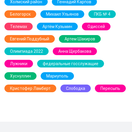
Холмский район
Геннадий Карпов
Белогорск
Михаил Ульянов
ПКБ № 4
Телемах
Артём Кузьмин
Одиссей
Евгений Поддубный
Артем Шакиров
Олимпиада 2022
Анна Щербакова
Лужники
федеральные госслужащие
Хуснуллин
Мариуполь
Кристофер Ламберт
Слободка
Пересыпь