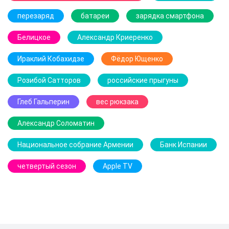
перезаряд
батареи
зарядка смартфона
Белицкое
Александр Криеренко
Ираклий Кобахидзе
Фёдор Ющенко
Розибой Сатторов
российские прыгуны
Глеб Гальперин
вес рюкзака
Александр Соломатин
Национальное собрание Армении
Банк Испании
четвертый сезон
Apple TV