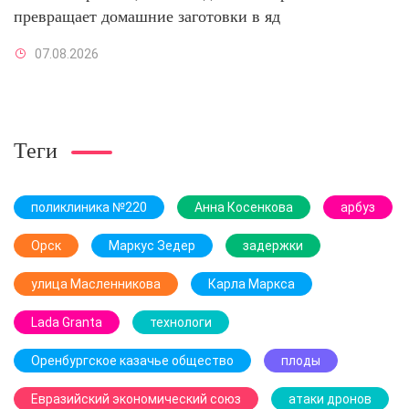
превращает домашние заготовки в яд
07.08.2026
Теги
поликлиника №220
Анна Косенкова
арбуз
Орск
Маркус Зедер
задержки
улица Масленникова
Карла Маркса
Lada Granta
технологи
Оренбургское казачье общество
плоды
Евразийский экономический союз
атаки дронов